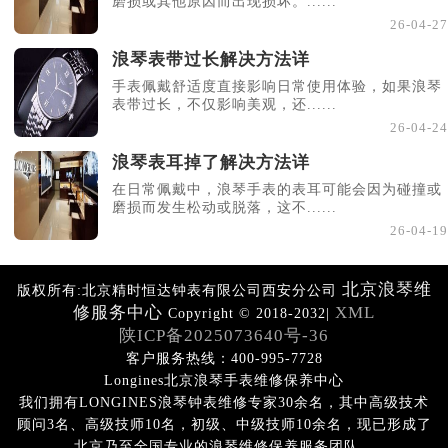
磨损或其他原因而出现损坏。......
26-04-27
浪琴表带过长解决方法详
手表佩戴舒适度直接影响日常使用体验，如果浪琴
表带过长，不仅影响美观，还......
26-04-24
浪琴表耳掉了解决方法详
在日常佩戴中，浪琴手表的表耳可能会因为碰撞或
磨损而发生松动或脱落，这不......
26-04-19
北京浪琴维
版权所有:北京精时恒达钟表有限公司西安分公司
修服务中心
XML
Copyright © 2018-2032|
陕ICP备2025073640号-36
客户服务热线：400-995-7728
Longines北京浪琴手表维修保养中心
我们拥有LONGINES浪琴钟表维修专家30余名，其中高级技术
顾问3名、高级技师10名，初级、中级技师10余名，现已形成了
北京乃至全国专业的浪琴维修保养服务团队。