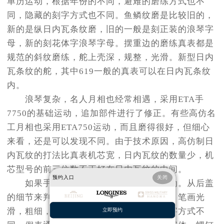
单历运动，根据年份的不同，避难的磨练方式也不
同，隐藏的刻字方式也不同。鱼鳞纹磨是比较旧的，
新的是纵日内瓦条纹磨，旧的一般是刻正装的浪琴字
母，新的刻花体字浪琴字母。摆重边的磨练真表都是
规范的斜纹磨练，舵上壳深，规整，光滑。新型日内
瓦条纹的舵，其中619一般的真表可以在日内瓦条纹
内。
浪琴复杂，名人月相也经常相遇，采用ETA手
7750的基础运动，追加部件进行了修正。有些高仿名
工月相也采用ETA750运动，而且磨得很好，但细心
来看，还是可以发现不同。由于技术原因，高仿制日
内瓦纹的打法比真表机芯宽，日内瓦纹的数量少，机
芯型号的前三位数不正好在日内瓦纹的中间。
预约入口
关闭
如果手表是密底的话，我们看不到运动。从后盖
的细节来判断。真表用花体英语写，字深，笔画光
滑，粗细，粗细变化。与字头和型号的刻字方式不
立即预约