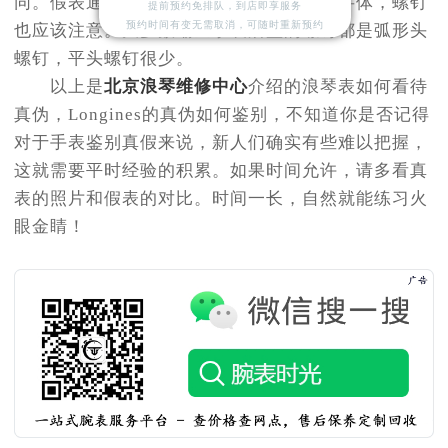
同。假表通常刻字粗细一致，浅薄。除了字体，螺钉
提前预约免排队，到店即享服务
预约时间有变无需取消，可随时重新预约
也应该注意。大多数瑞士手表后盖的螺钉都是弧形头
螺钉，平头螺钉很少。
以上是
北京浪琴维修中心
介绍的浪琴表如何看待
真伪，Longines的真伪如何鉴别，不知道你是否记得
对于手表鉴别真假来说，新人们确实有些难以把握，
这就需要平时经验的积累。如果时间允许，请多看真
表的照片和假表的对比。时间一长，自然就能练习火
眼金睛！